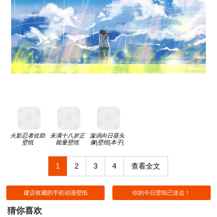
火影忍者佐助
未满十八岁正
漩涡向日葵头
壁纸
能量壁纸
像|壁纸|本子|
同人
1
2
3
4
查看全文
建议收藏的手机动漫壁纸
你的今日壁纸已送达！
猜你喜欢