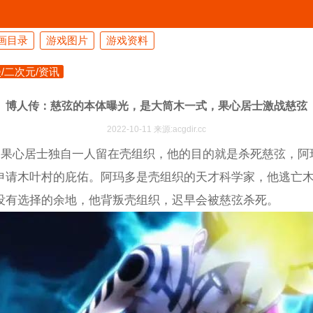
画目录
游戏图片
游戏资料
/二次元/资讯
博人传：慈弦的本体曝光，是大筒木一式，果心居士激战慈弦
2022-10-11 来源:acgdir.cc
新，果心居士独自一人留在壳组织，他的目的就是杀死慈弦，
申请木叶村的庇佑。阿玛多是壳组织的天才科学家，他逃亡
没有选择的余地，他背叛壳组织，迟早会被慈弦杀死。