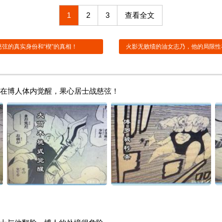
1
2
3
查看全文
弦的真实身份和“楔”的真相！
火影无败绩的油女志乃，他的局限性
式在博人体内觉醒，果心居士战慈弦！