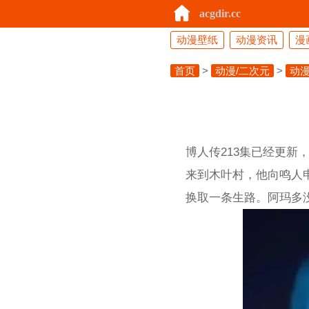
acgdir.cc
动漫壁纸
动漫资讯
漫
首页
>
动漫/二次元
>
动漫
博人传213集已经更
来到木叶村，他向鸣人
换取一条生路。阿玛多