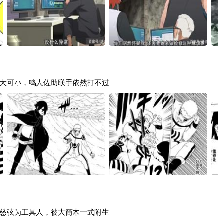
大可小，鸣人佐助联手依然打不过
慈弦为工具人，被大筒木一式附生