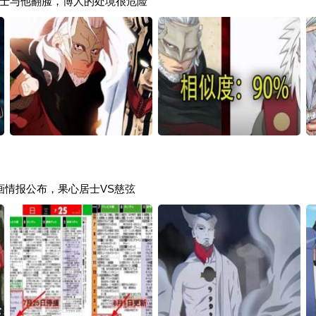
士与他翻脸，博人的处境很危险
动画情报公布，果心居士VS慈弦