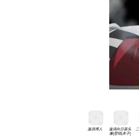
漩涡博人
漩涡向日葵头
像|壁纸|本子|
同人