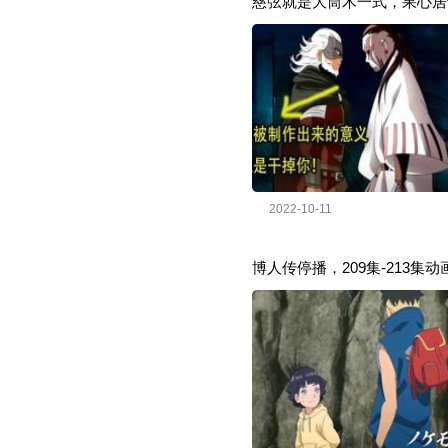
慈弦就是大筒木一式，果心居
2022-10-11
博人传停播，209集-213集