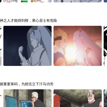
神之人才能得到楔，果心居士有危险
握重要筹码，为慈弦立下汗马功劳