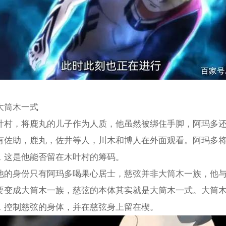
大筒木一式
叶村，将鹿丸的儿子作为人质，他虽然被绑住手脚，阿玛多
有佐助，鹿丸，佐井等人，川木和博人在外面观看。阿玛多
，这是他能否留在木叶村的筹码。
他的身份只有阿玛多喝果心居士，慈弦并非大筒木一族，他
要变成大筒木一族，慈弦的本体其实就是大筒木一式。大筒
，控制慈弦的身体，并在慈弦身上留在楔。