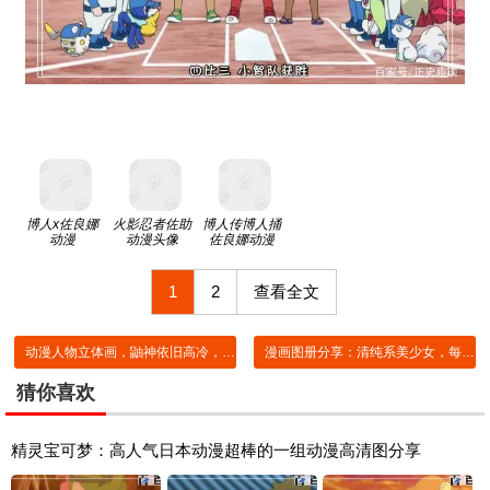
博人x佐良娜
火影忍者佐助
博人传博人捅
动漫
动漫头像
佐良娜动漫
1
2
查看全文
动漫人物立体画，鼬神依旧高冷，夜见诠释潇洒
漫画图册分享：清纯系美少女，每一位都非常不错
猜你喜欢
精灵宝可梦：高人气日本动漫超棒的一组动漫高清图分享