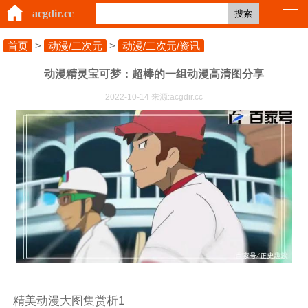
acgdir.cc
搜索
首页
>
动漫/二次元
>
动漫/二次元/资讯
动漫精灵宝可梦：超棒的一组动漫高清图分享
2022-10-14 来源:acgdir.cc
精美动漫大图集赏析1