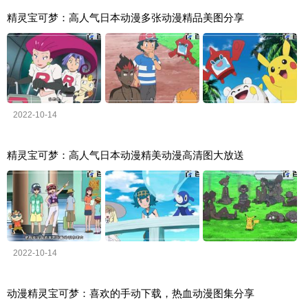
精灵宝可梦：高人气日本动漫多张动漫精品美图分享
2022-10-14
精灵宝可梦：高人气日本动漫精美动漫高清图大放送
2022-10-14
动漫精灵宝可梦：喜欢的手动下载，热血动漫图集分享