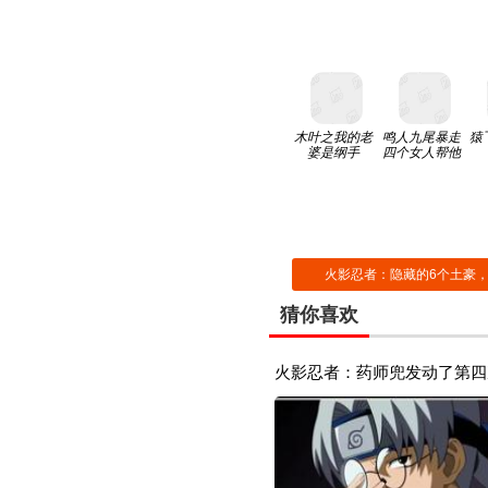
木叶之我的老
鸣人九尾暴走
猿
婆是纲手
四个女人帮他
火影忍者：隐藏的6个土豪，
猜你喜欢
火影忍者：药师兜发动了第四