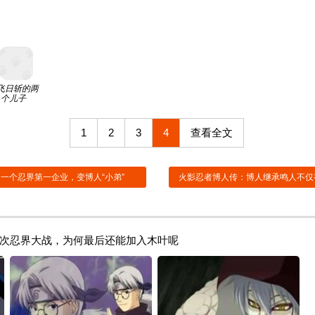
飞日斩的两
个儿子
1
2
3
4
查看全文
一个忍界第一企业，变博人“小弟”
火影忍者博人传：博人继承鸣人不仅
次忍界大战，为何最后还能加入木叶呢