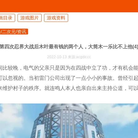
画目录
游戏图片
游戏资料
/二次元/资讯
第四次忍界大战后木叶最有钱的两个人，大筒木一乐比不上他(4
2022-10-13 来源:acgdir.cc
间比较晚，电气的父亲只是因为在四战中立了功，才有机会
可以忽视的。当初雷门公司出现了一点小小的事故。曾经引
来维护村子的秩序。就连鸣人本人也亲自出来主持公道，可