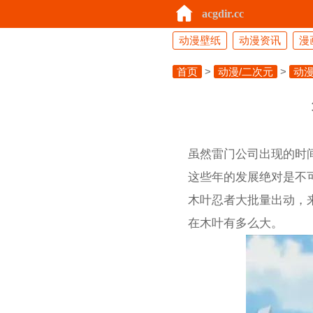
acgdir.cc
动漫壁纸
动漫资讯
漫
首页
>
动漫/二次元
>
动漫
虽然雷门公司出现的时
这些年的发展绝对是不
木叶忍者大批量出动，
在木叶有多么大。