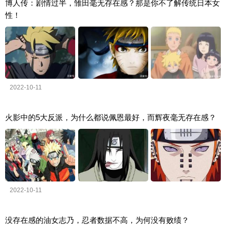
博人传：剧情过半，雏田毫无存在感？那是你不了解传统日本女
性！
2022-10-11
火影中的5大反派，为什么都说佩恩最好，而辉夜毫无存在感？
2022-10-11
没存在感的油女志乃，忍者数据不高，为何没有败绩？