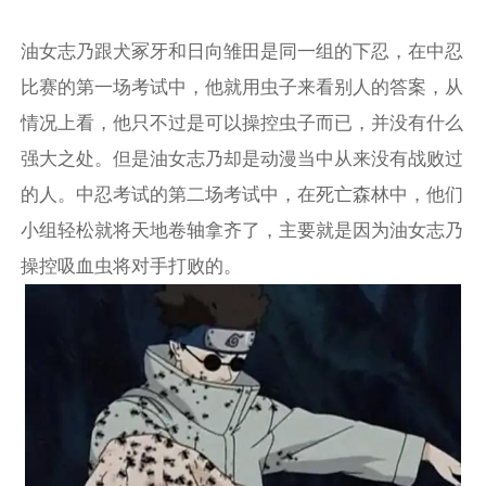
油女志乃跟犬冢牙和日向雏田是同一组的下忍，在中忍
比赛的第一场考试中，他就用虫子来看别人的答案，从
情况上看，他只不过是可以操控虫子而已，并没有什么
强大之处。但是油女志乃却是动漫当中从来没有战败过
的人。中忍考试的第二场考试中，在死亡森林中，他们
小组轻松就将天地卷轴拿齐了，主要就是因为油女志乃
操控吸血虫将对手打败的。