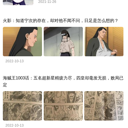
2021-11-26
火影：知道宁次的存在，却对他不闻不问，日足是怎么想的？
2022-10-13
海贼王1003话：五名超新星精疲力尽，四皇却毫发无损，败局已
定
2022-10-13